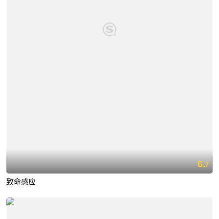
6.
7
致命感应