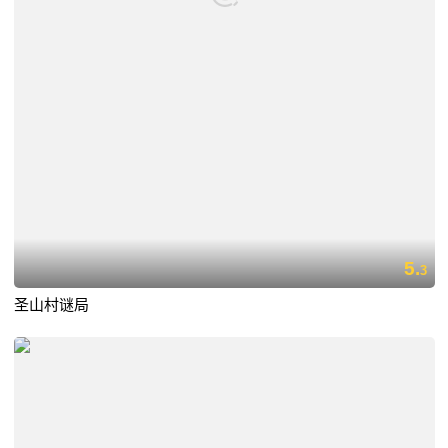
5.
3
圣山村谜局