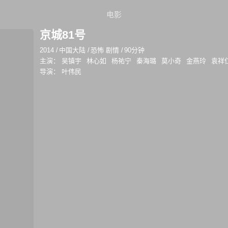
电影
京城81号
2014
/
中国大陆
/
恐怖 剧情
/
90分钟
主演：
吴镇宇
林心如
杨祐宁
秦海璐
莫小奇
金燕玲
袁祥
导演：
叶伟民