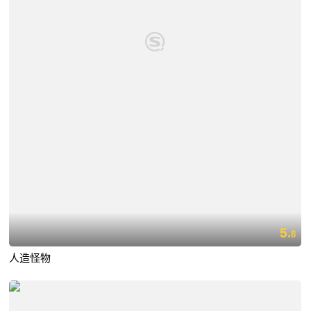
5.
8
人造怪物