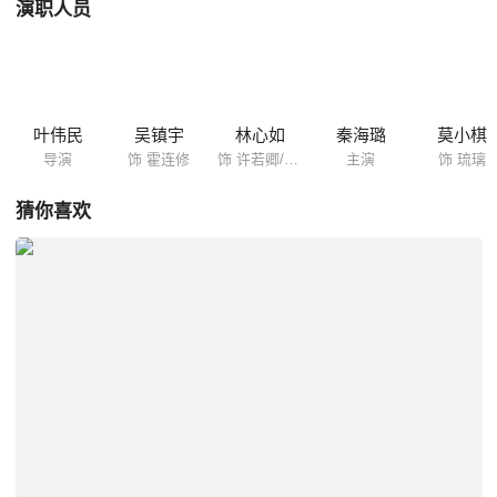
演职人员
叶伟民
吴镇宇
林心如
秦海璐
莫小棋
导演
饰 霍连修
饰 许若卿/陆蝶玉
主演
饰 琉璃
猜你喜欢