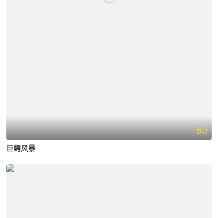
5.
7
巨鳄风暴