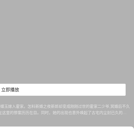
立即播放
蝶玉嫁入霍家。怎料新婚之夜新郎却变成刚刚过世的霍家二少爷,冥婚后不久
生在这里的惨案历历在目。同时，她的出现也意外唤起了古宅内尘封已久的孤