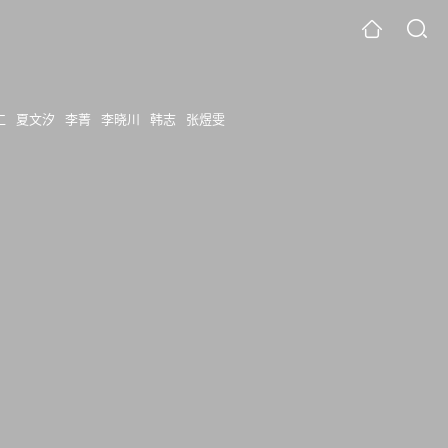
仁
夏文汐
李菁
李晓川
韩志
张煜雯