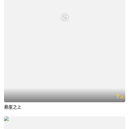
7.
4
悬崖之上