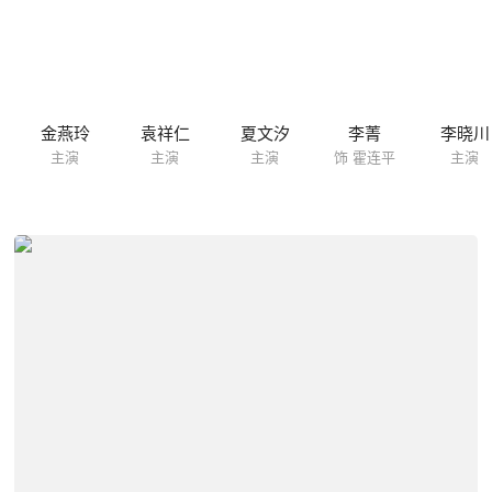
金燕玲
袁祥仁
夏文汐
李菁
李晓川
主演
主演
主演
饰 霍连平
主演