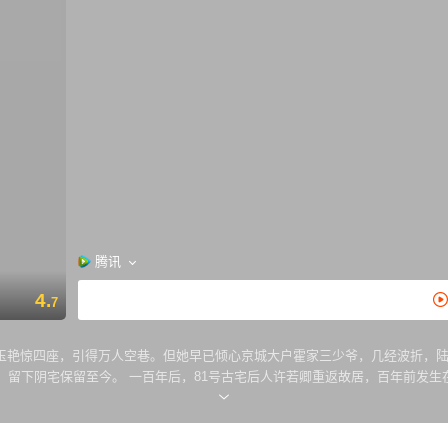
腾讯
4.
7
玉艳惊四座，引得万人空巷。但她早已倾心京城大户霍家三少爷，几经波折，陆
，留下阴宅保留至今。 一百年后，81号古宅后人许若卿重返故居，百年前发