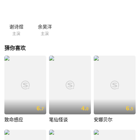
谢诗煜
余昊洋
主演
主演
猜你喜欢
6.
4.
6.
7
0
5
致命感应
笔仙怪谈
安娜贝尔