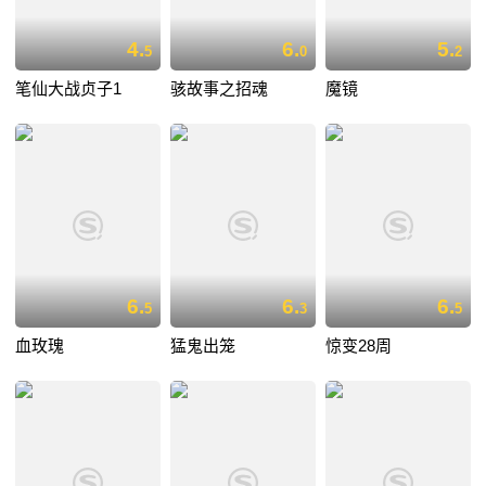
4.
6.
5.
5
0
2
笔仙大战贞子1
骇故事之招魂
魔镜
6.
6.
6.
5
3
5
血玫瑰
猛鬼出笼
惊变28周