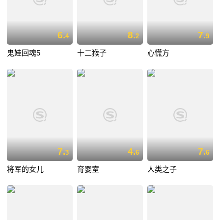
6.
8.
7.
4
2
9
鬼娃回魂5
十二猴子
心慌方
7.
4.
7.
3
6
6
将军的女儿
育婴室
人类之子