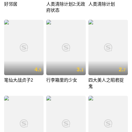
好邻居
人类清除计划2:无政
人类清除计划
府状态
4.
3.
2.
5
1
7
笔仙大战贞子2
行李箱里的少女
四大美人之昭君捉
鬼