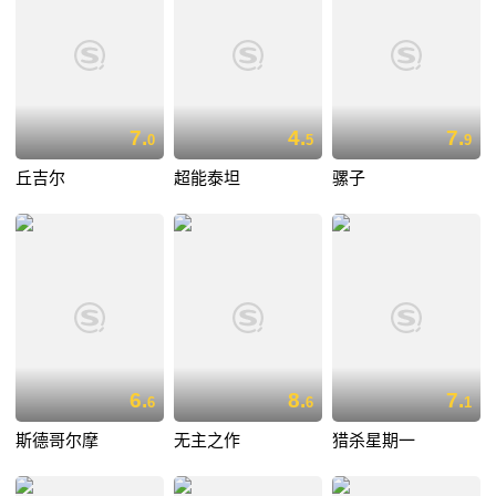
7.
4.
7.
0
5
9
丘吉尔
超能泰坦
骡子
6.
8.
7.
6
6
1
斯德哥尔摩
无主之作
猎杀星期一