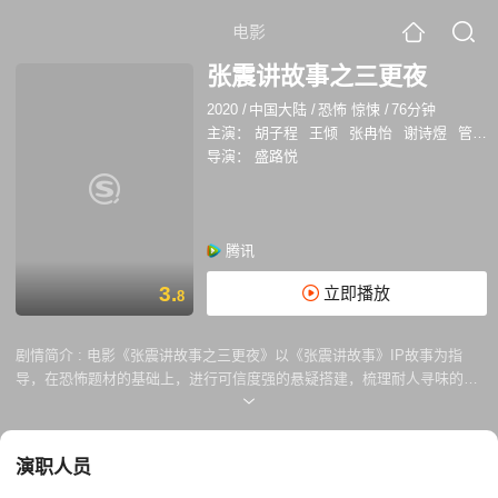
电影
张震讲故事之三更夜
2020
/
中国大陆
/
恐怖 惊悚
/
76分钟
主演：
胡子程
王倾
张冉怡
谢诗煜
管博文
导演：
盛路悦
腾讯
3.
立即播放
8
剧情简介 :
电影《张震讲故事之三更夜》以《张震讲故事》IP故事为指
导，在恐怖题材的基础上，进行可信度强的悬疑搭建，梳理耐人寻味的故
事脉络，在最恰当的剧情推进时机，设置高级、新颖、合理的恐怖桥段，
将恐怖现象做真、做实。通过对于执着的父爱、过错的悔悟、内心执念和
人性探寻的体现，讲述极端温情的故事，最终实现“醒世”的作品意义。
演职人员