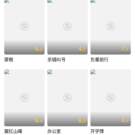
6.
4.
7.
2
7
1
摩根
京城81号
负重前行
6.
6.
4.
4
3
4
猩红山峰
办公室
开学悸