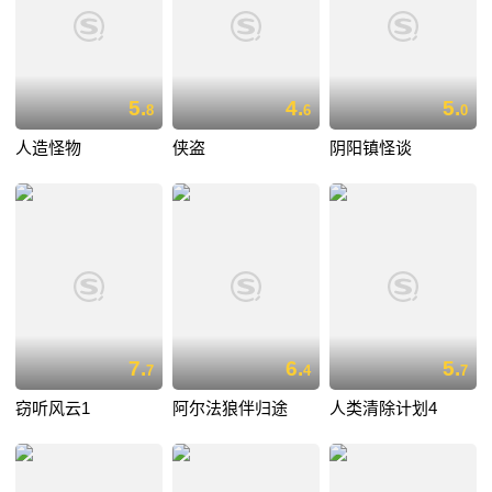
5.
4.
5.
8
6
0
人造怪物
侠盗
阴阳镇怪谈
7.
6.
5.
7
4
7
窃听风云1
阿尔法狼伴归途
人类清除计划4