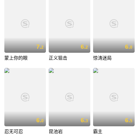
7.
6.
6.
2
2
0
蒙上你的眼
正义狙击
惊涛迷局
6.
6.
6.
0
3
5
忍无可忍
昆池岩
霸主