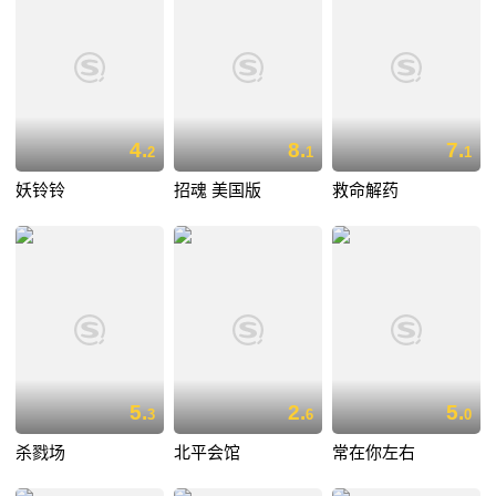
4.
8.
7.
2
1
1
妖铃铃
招魂 美国版
救命解药
5.
2.
5.
3
6
0
杀戮场
北平会馆
常在你左右