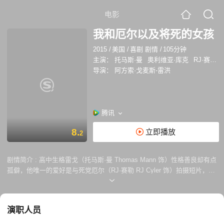
电影
我和厄尔以及将死的女孩
2015
/
美国
/
喜剧 剧情
/
105分钟
主演：
托马斯·曼
奥利维亚·库克
RJ·赛勒
导演：
阿方索·戈麦斯-雷洪
腾讯
8.
立即播放
2
剧情简介 :
高中生格雷戈（托马斯·曼 Thomas Mann 饰）性格善良却有点
孤僻，他唯一的爱好是与死党厄尔（RJ·赛勒 RJ Cyler 饰）拍摄短片，改
编他们喜爱经典电影，自娱自乐。有一天，格雷戈结识了身患白血病的女
孩蕾切尔（奥利维亚·库克 Olivia Cooke 饰），乐观开朗的蕾切尔改变了
格雷戈原有的世界，两人十分谈得来，格雷戈逐渐对蕾切尔萌生爱意，却
演职人员
不好意思说出口。就在此时，蕾切尔的病情加重，格雷戈意识到自己必须
有所行动…… 本片改编自杰西·安德鲁斯的同名小说，影片剧本曾被誉为