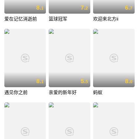
8.
7.
6.
1
2
7
爱在记忆消逝前
篮球冠军
欢迎来北方ii
8.
5.
8.
1
5
0
遇见你之前
亲爱的新年好
蚂蚁