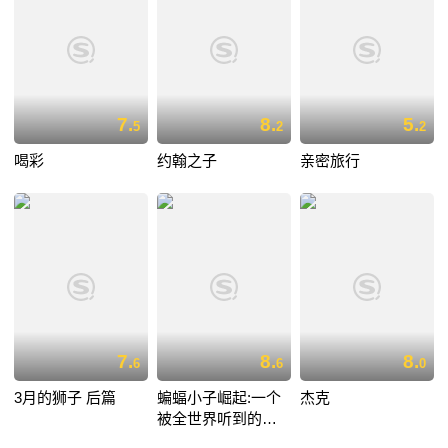
7.
8.
5.
5
2
2
喝彩
约翰之子
亲密旅行
7.
8.
8.
6
6
0
3月的狮子 后篇
蝙蝠小子崛起:一个
杰克
被全世界听到的愿
望