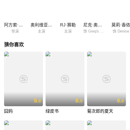
2012年的剧本黑名单。
阿方索·戈麦斯-雷洪
奥利维亚·库克
RJ·赛勒
尼克·奥弗曼
莫莉·香
导演
主演
主演
饰 Greg's Dad
饰 Denise
猜你喜欢
5.
8.
8.
9
9
9
囧妈
绿皮书
菊次郎的夏天