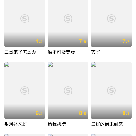
4.
7.
7.
2
5
7
二哥来了怎么办
触不可及美版
芳华
6.
8.
8.
2
8
1
银河补习班
给我翅膀
最好的尚未到来