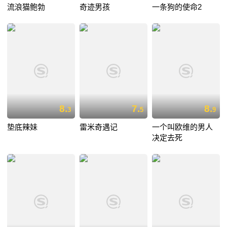
流浪猫鲍勃
奇迹男孩
一条狗的使命2
8.
7.
8.
3
5
9
垫底辣妹
雷米奇遇记
一个叫欧维的男人
决定去死