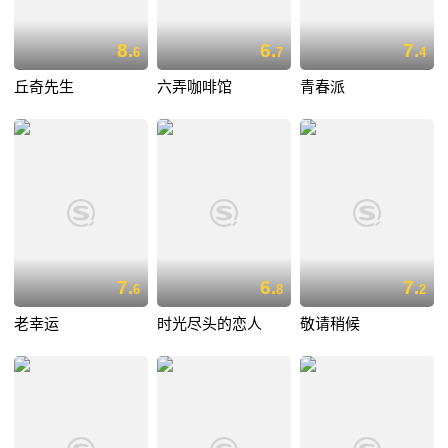
8.
6.
7.
6
7
4
丘奇先生
六弄咖啡馆
青春派
7.
6.
7.
6
8
2
老幸运
时光尽头的恋人
敬请稍候