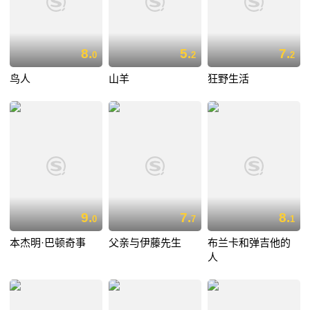
8.
5.
7.
0
2
2
鸟人
山羊
狂野生活
9.
7.
8.
0
7
1
本杰明·巴顿奇事
父亲与伊藤先生
布兰卡和弹吉他的
人