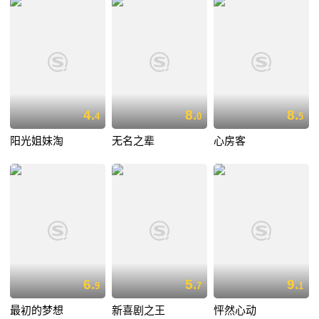
4.
8.
8.
4
0
5
阳光姐妹淘
无名之辈
心房客
6.
5.
9.
9
7
1
最初的梦想
新喜剧之王
怦然心动