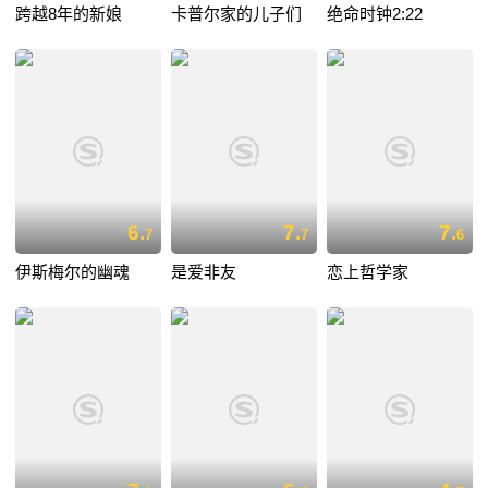
跨越8年的新娘
卡普尔家的儿子们
绝命时钟2:22
6.
7.
7.
7
7
6
伊斯梅尔的幽魂
是爱非友
恋上哲学家