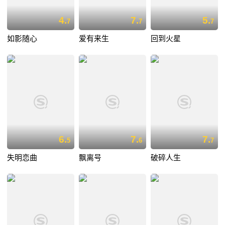
4.
7.
5.
7
7
7
如影随心
爱有来生
回到火星
6.
7.
7.
5
6
7
失明恋曲
飘离号
破碎人生