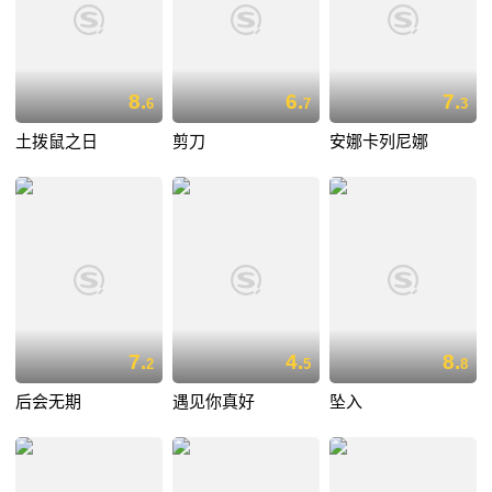
8.
6.
7.
6
7
3
土拨鼠之日
剪刀
安娜卡列尼娜
7.
4.
8.
2
5
8
后会无期
遇见你真好
坠入