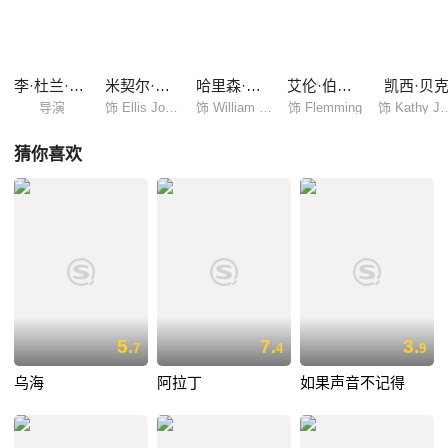
最终离开了她，留下阿戴琳一人在这世间，沉浸于无尽的孤独之中，阿戴
琳封闭起了自己的内心，不再与外界交往，就这样过了近八十年，此时，
一位名叫艾利（米契尔·哈思曼 Michiel Huisman 饰）的男人走进了阿戴琳
的生命。
李·杜兰·克里格
米契尔·哈思曼
哈里森·福特
艾伦·伯斯汀
凯西·贝
导演
饰 Ellis Jones
饰 William Jones
饰 Flemming
饰 Kathy 
猜你喜欢
5.
7.
3.
7
4
9
乌海
阿拉丁
如果声音不记得