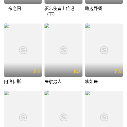
上帝之国
驱忘使者上位记
路边野餐
（下）
7.
8.
7.
4
2
3
阿洛伊斯
居家男人
柳如是