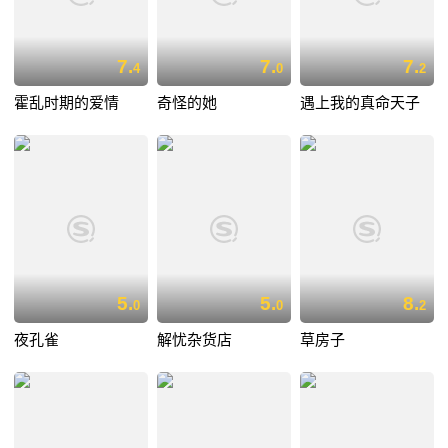
7.
7.
7.
4
0
2
霍乱时期的爱情
奇怪的她
遇上我的真命天子
5.
5.
8.
0
0
2
夜孔雀
解忧杂货店
草房子