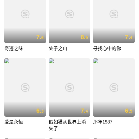
7.
8.
7.
6
5
4
奇迹之味
处子之山
寻找心中的你
6.
7.
6.
3
4
5
爱是永恒
假如猫从世界上消
那年1987
失了