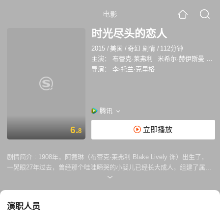
电影
时光尽头的恋人
2015
/
美国
/
奇幻 剧情
/
112分钟
主演：
布蕾克·莱弗利
米希尔·赫伊斯曼
哈
导演：
李·托兰·克里格
腾讯
6.
立即播放
8
剧情简介 :
1908年，阿戴琳（布蕾克·莱弗利 Blake Lively 饰）出生了，
一晃眼27年过去，曾经那个哇哇啼哭的小婴儿已经长大成人，组建了属于
自己的家庭，成为了一名母亲。然而，就在这人生中最幸福的时刻，一场
意外的发生让阿戴琳徘徊在生死的边缘并最终幸运的死里逃生，然而，很
快，阿戴琳就发现，自己的身体发生了某些奇妙的变化，她竟然不再变
演职人员
老，而是永远的停留在了27岁。 拥有永恒的生命这件事听起来很妙，但
实际上却充满了痛苦，随着时间的推移，阿戴琳所爱的人们渐渐变老，并