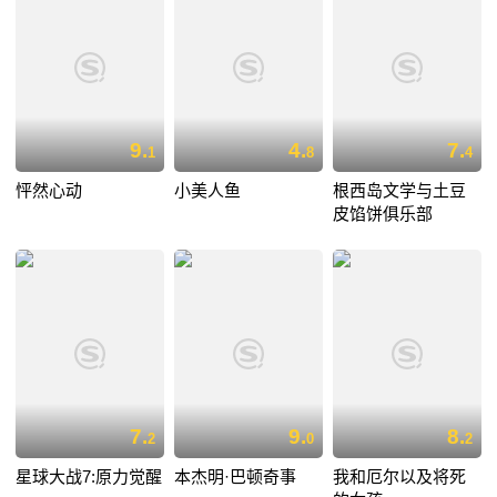
9.
4.
7.
1
8
4
怦然心动
小美人鱼
根西岛文学与土豆
皮馅饼俱乐部
7.
9.
8.
2
0
2
星球大战7:原力觉醒
本杰明·巴顿奇事
我和厄尔以及将死