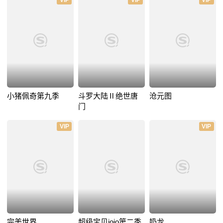
VIP
VIP
VIP
小猪佩奇第九季
斗罗大陆Ⅱ绝世唐
沧元图
门
VIP
VIP
完美世界
超级宝贝jojo第二季
奶龙