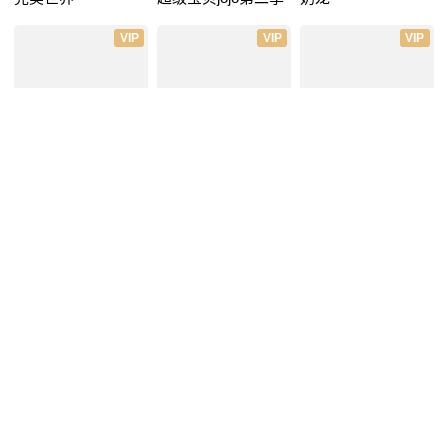
VIP
VIP
VIP
斗罗大陆2绝世唐门
吞噬星空
仙武帝尊
第五季
VIP
VIP