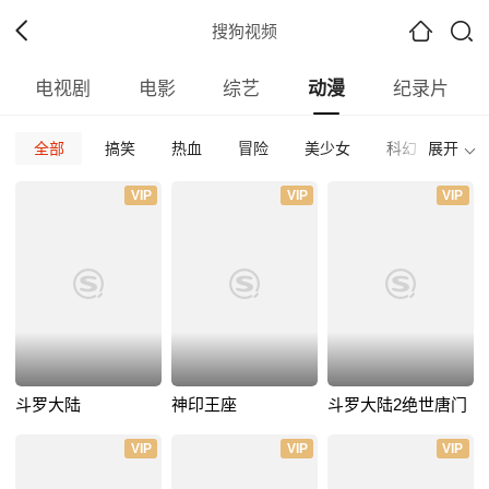
搜狗视频
电视剧
电影
综艺
动漫
纪录片
全部
搞笑
热血
冒险
美少女
科幻
展开
校园
全部
日本
欧美
国产
其他
VIP
VIP
VIP
全部
2026
2025
2024
2023
2022
202
全部
正片
免费正片
付费正片
最热
最新
好评
斗罗大陆
神印王座
斗罗大陆2绝世唐门
VIP
VIP
VIP