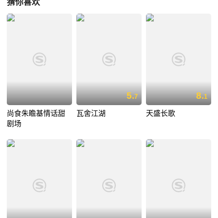
猜你喜欢
体、玉石天成，很是优美动听、活泼俏皮，使《上错花轿嫁对郎》充满了
音乐喜剧的色彩。在摄影以及舞美、灯光、服装等方面，《上错花轿嫁对
郎》也十分讲究，制造出极富美感的视觉刺激。《上错花轿嫁对郎》引起
国内影视圈的广泛关注。圈内人士认为，张子恩在古装喜剧的创作上有了
可喜的突破；观摩了此剧的普通观众则觉得该剧大俗大雅，好看好听。在
刚刚结束的上海看片会上，国内四十多家电视台的节目采购人员纷纷下
单，形成热销。据悉，港台地区的电视机构也闻风而动，联系洽谈者络绎
不绝。 奇妙的故事，生动的演出，动听的插曲，鲜亮的画面，浓烈的
喜剧气氛，无疑会使《上错花轿嫁对郎》在除旧迎新的国内荧屏上为观众
5.
8.
7
1
带来喜气和欢愉！
尚食朱瞻基情话甜
瓦舍江湖
天盛长歌
剧场