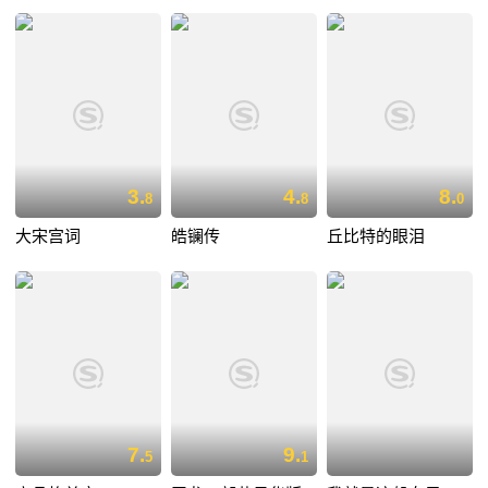
3.
4.
8.
8
8
0
大宋宫词
皓镧传
丘比特的眼泪
7.
9.
5
1