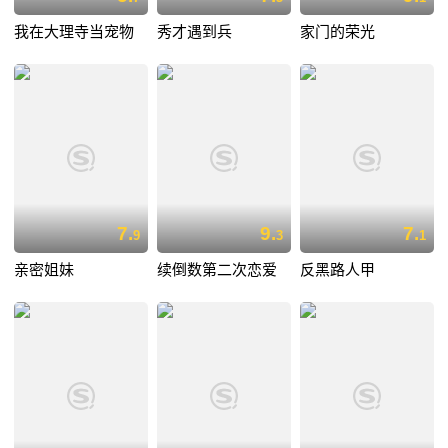
我在大理寺当宠物
秀才遇到兵
家门的荣光
7.
9.
7.
9
3
1
亲密姐妹
续倒数第二次恋爱
反黑路人甲