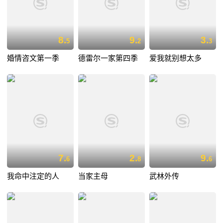
8.
9.
3.
5
2
3
婚情咨文第一季
德雷尔一家第四季
爱我就别想太多
7.
2.
9.
6
8
6
我命中注定的人
当家主母
武林外传