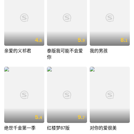
4.
5.
8.
6
9
1
亲爱的义祁君
泰版我可能不会爱
我的男孩
你
5.
9.
4
7
绝世千金第一季
红楼梦87版
对你的爱很美