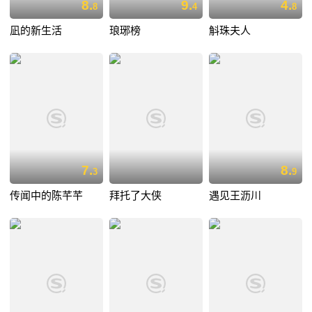
8.
9.
4.
8
4
8
凪的新生活
琅琊榜
斛珠夫人
7.
8.
3
9
传闻中的陈芊芊
拜托了大侠
遇见王沥川