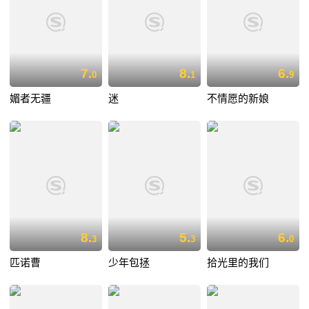
7.
8.
6.
0
1
9
媚者无疆
迷
不情愿的新娘
8.
5.
6.
3
3
0
匹诺曹
少年包拯
拾光里的我们