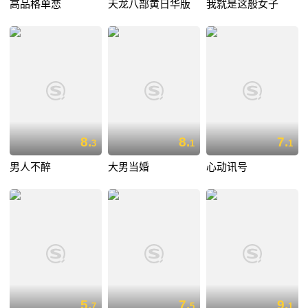
高品格单恋
天龙八部黄日华版
我就是这般女子
8.
8.
7.
3
1
1
男人不醉
大男当婚
心动讯号
5.
7.
9.
7
5
1