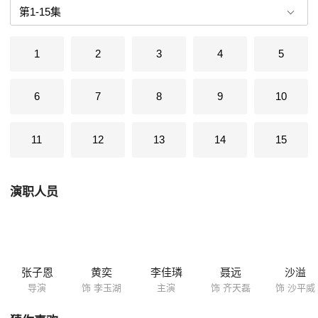
闺女嫁给威风将军，在当时显然是门当户对，珠联璧合。殊不知杜小姐要
嫁的齐三公子是等着她去冲喜的病秧子，而李小姐要嫁的袁大将军当年曾
在她家受过屈辱。两门亲事皆含胁迫也实属无奈，弄得不好，前者的红喜
1
2
3
4
5
将变成白喜，后者的高攀将换来替父受罪。二位小姐都在为各自的苦命暗
自悲泣。谁知出嫁那天，发生了一件谁也料想不到的事情。两支送亲队伍
同时出城，途中突然大雨倾盆，两路人马涌到一座庙内避雨，慌乱之中，
6
7
8
9
10
轿夫们抬错了花轿:该送往金州的花轿被抬往林州，应抬往林州的花轿被送
到金州！于是，阴错阳差引出了两个曲折离奇，纵横交错的爱情故事，成
全了五对情意绵绵的夫妻。 为营造新年喜庆、吉祥和欢乐的主题氛围
11
12
13
14
15
以及观众对喜剧的审美需求，张子恩在席绢原作的基础上，巧妙地运用电
视的多种艺术手段，使故事更加曲折离奇，人物更加生动有趣。此外，他
还大胆起用新人，从中央戏剧学院、上海戏剧学院、北京电影学院、解放
演职人员
军艺术学院、江苏戏剧学校里挑选了一批颇有发展潜力的俊男靓女担任
《上错花轿嫁对郎》的各个重要角色。其中李琳、黄奕分别扮演新娘杜冰
雁和李玉湖，一个楚楚动人，一个活泼可爱，成为本剧两道美丽的风景
线。这些新人的表演十分精彩亮丽，使全剧洋溢着浓郁的青春气息。可以
期望，在本剧播出后，他们之中将会有人脱颖而出，成为耀眼的新星。还
让人称道的是，张子恩在音乐上也下了十足的功夫，他邀请著名作曲家雷
张子恩
黄奕
李佳璘
聂远
沙溢
蕾担纲作曲，发挥她长于抒情歌曲的优势。雷蕾根据该剧的主题特征，在
导演
饰 李玉湖
主演
饰 齐天磊
饰 沙平威
音乐的戏剧性和喜剧性方面做了大胆的探索。雷蕾创作了十一首具有浓郁
地方特色的插曲，并挑选了几位歌坛新秀演唱。这些插曲与剧情浑然一