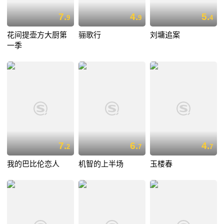
7.
4.
5.
9
9
4
花间提壶方大厨第
骊歌行
刘墉追案
一季
7.
6.
4.
2
7
7
我的巴比伦恋人
机智的上半场
玉楼春