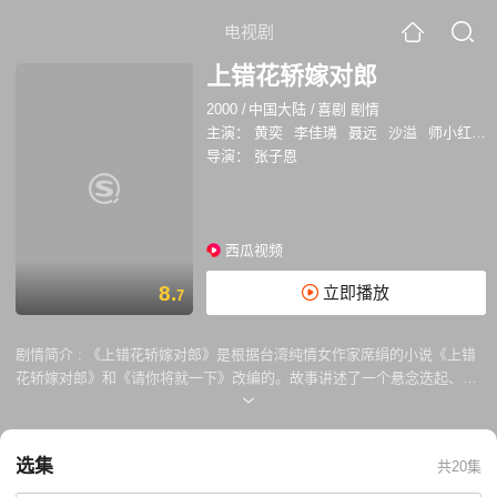
电视剧
上错花轿嫁对郎
2000
/
中国大陆
/
喜剧 剧情
主演：
黄奕
李佳璘
聂远
沙溢
师小红
郑
导演：
张子恩
西瓜视频
8.
立即播放
7
剧情简介 :
《上错花轿嫁对郎》是根据台湾纯情女作家席绢的小说《上错
花轿嫁对郎》和《请你将就一下》改编的。故事讲述了一个悬念迭起、妙
趣横生的古代民间故事。相传在某个朝代的扬州，有两个美丽的姑娘，一
个是城北富商的小姐杜冰雁，一个是城东武师的闺女李玉湖，二人同年同
月生，又在同一天出嫁。富家小姐杜冰雁要嫁到林州，武师闺女李玉湖要
选集
共20集
嫁到金州。杜小姐未来的丈夫是柳州巨商齐府的三公子。李小姐未来的夫
君是当朝宠臣、镇守边关的袁不屈大将军。财主小姐嫁给巨商公子，武师