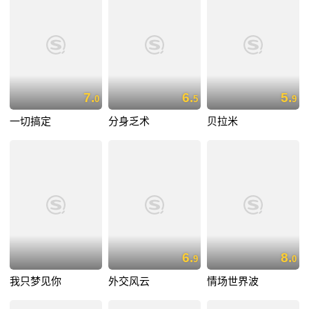
7.
6.
5.
0
5
9
一切搞定
分身乏术
贝拉米
6.
8.
9
0
我只梦见你
外交风云
情场世界波