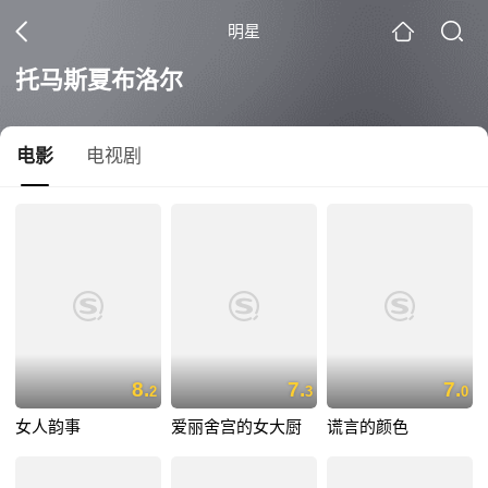
明星
托马斯夏布洛尔
电影
电视剧
8.
7.
7.
2
3
0
女人韵事
爱丽舍宫的女大厨
谎言的颜色