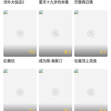
涉外大饭店2
夏天十九岁的肖像
巴黎两日情
7.
8.
7.
8
3
7
红磨坊
成为简·奥斯汀
在屋顶上流浪
7.
8.
6.