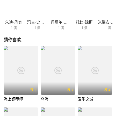
镇上，关于安德拉的风言风语从未停息。与此同时，厄休拉震惊的发现某
种久违的情感在内心里慢慢复苏，这从未经历过的情感让她感到不知所
措。
朱迪·丹奇
玛吉·史密斯
丹尼尔·布鲁赫
托比·琼斯
米瑞安·玛格莱斯
主演
主演
主演
主演
主演
猜你喜欢
9.
5.
8.
3
7
4
海上钢琴师
乌海
爱乐之城