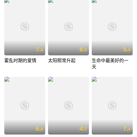
7.
8.
5.
4
4
9
霍乱时期的爱情
太阳照常升起
生命中最美好的一
天
6.
4.
7.
8
7
4