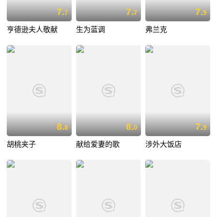
7.
7.
7.
7
7
9
亨德逊夫人敬献
生为蓝调
弗兰克
8.
8.
7.
8
0
9
胡桃夹子
献给爱妻的歌
涉外大饭店