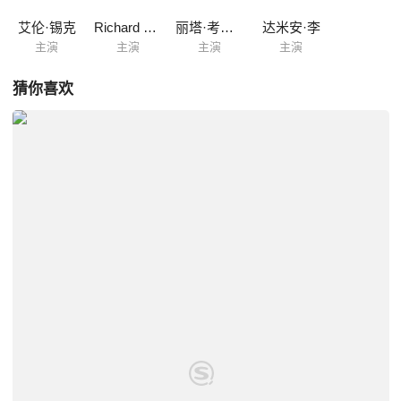
艾伦·锡克
Richard Gautier
丽塔·考里基
达米安·李
主演
主演
主演
主演
猜你喜欢