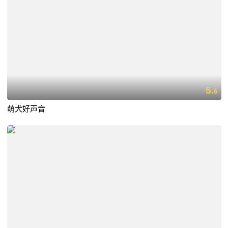
5.
6
萌犬好声音