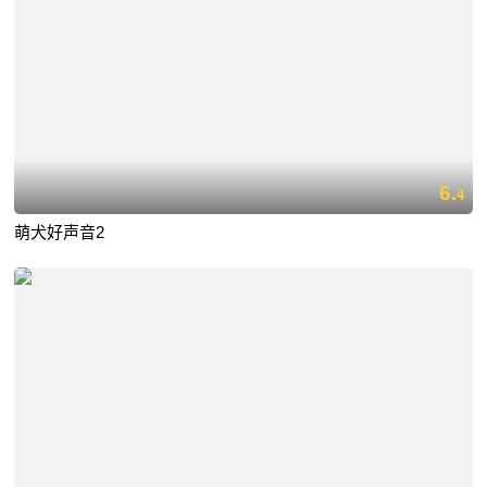
6.
4
萌犬好声音2