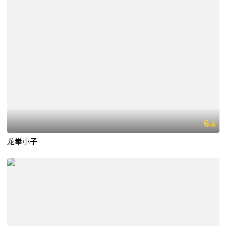
6.
6
龙拳小子