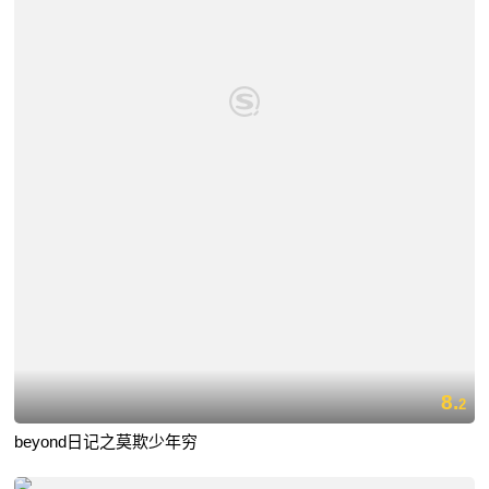
8.
2
beyond日记之莫欺少年穷