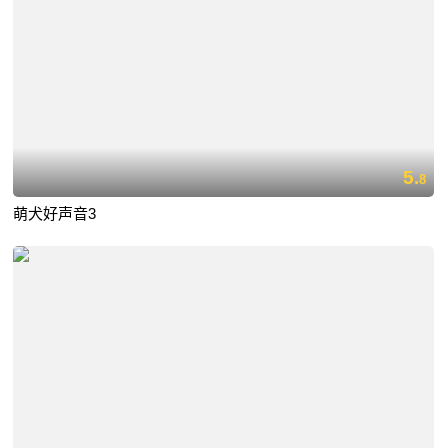
5.
8
萌犬好声音3