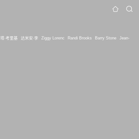
塔·考里基
达米安·李
Ziggy Lorenc
Randi Brooks
Barry Stone
Jean-