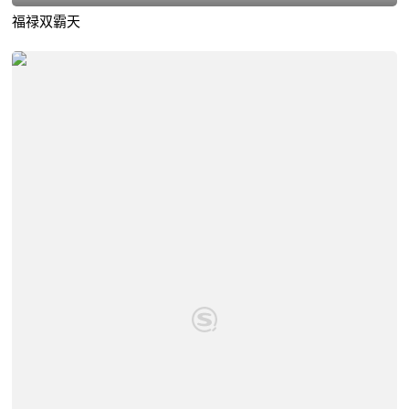
福禄双霸天