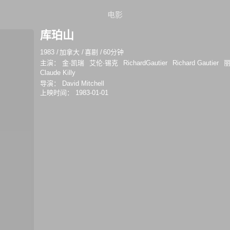
电影
库珀山
1983
/
加拿大
/
喜剧
/
60分钟
主演：
金·凯瑞
艾伦·锡克
RichardGautier
Richard Gautier
丽
Claude Killy
导演：
David Mitchell
上映时间：
1983-01-01