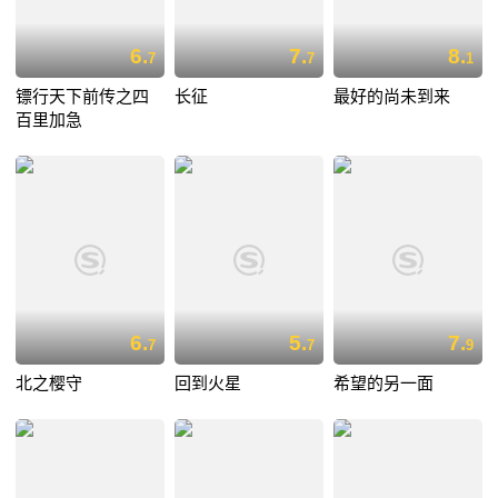
6.
7.
8.
7
7
1
镖行天下前传之四
长征
最好的尚未到来
百里加急
6.
5.
7.
7
7
9
北之樱守
回到火星
希望的另一面