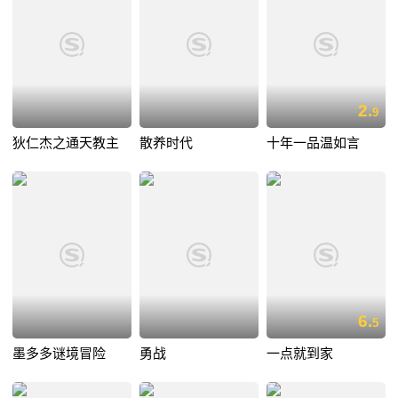
2.
9
狄仁杰之通天教主
散养时代
十年一品温如言
6.
5
墨多多谜境冒险
勇战
一点就到家