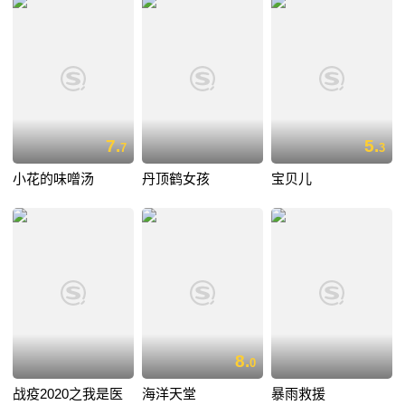
7.
5.
7
3
小花的味噌汤
丹顶鹤女孩
宝贝儿
8.
0
战疫2020之我是医
海洋天堂
暴雨救援