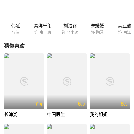
韩延
易烊千玺
刘浩存
朱媛媛
高亚麟
导演
饰 韦一航
饰 马小远
饰 陶慧
饰 韦江
猜你喜欢
7.
6.
6.
4
9
9
长津湖
中国医生
我的姐姐