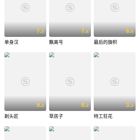
7.
7.
6.
5
6
8
单身汉
飘离号
最后的旗帜
9.
8.
3.
2
2
3
剃头匠
草房子
特工狂花