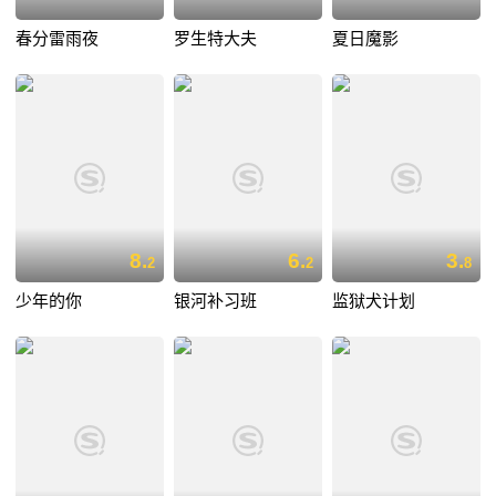
春分雷雨夜
罗生特大夫
夏日魔影
8.
6.
3.
2
2
8
少年的你
银河补习班
监狱犬计划