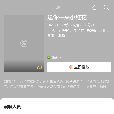
电影
送你一朵小红花
2020
/
中国大陆
/
剧情
/
128分钟
主演：
易烊千玺
刘浩存
朱媛媛
高亚麟
导演：
韩延
腾讯
7.
立即播放
2
剧情简介 :
两个抗癌家庭，两组生活轨迹。影片讲述了一个温情的现实故
事，思考和直面了每一个普通人都会面临的终极问题——想象死亡随时可
能到来，我们唯一要做的就是爱和珍惜。
演职人员