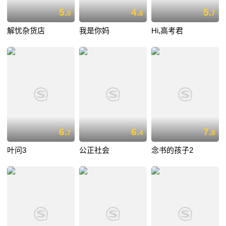
5.
4.
5.
0
8
7
解忧杂货店
我是你妈
Hi,高考君
6.
6.
7.
7
4
8
叶问3
公正社会
念书的孩子2