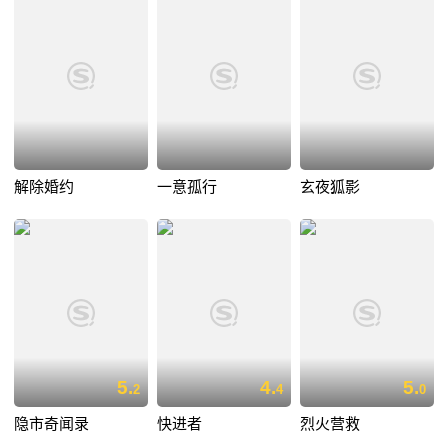
解除婚约
一意孤行
玄夜狐影
5.
4.
5.
2
4
0
隐市奇闻录
快进者
烈火营救