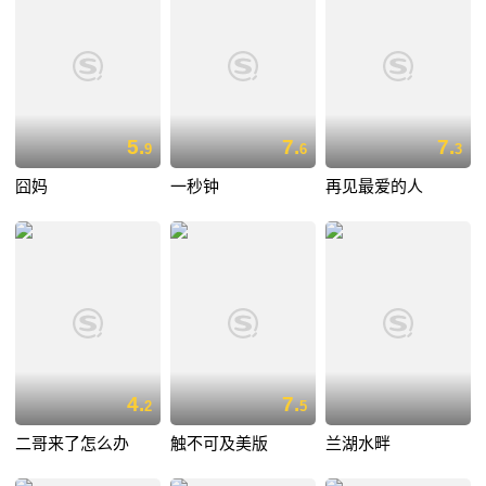
5.
7.
7.
9
6
3
囧妈
一秒钟
再见最爱的人
4.
7.
2
5
二哥来了怎么办
触不可及美版
兰湖水畔